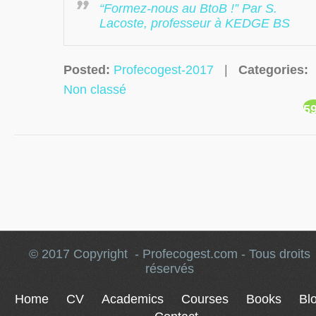
“Formez-nous au BtoB !” Par S.
Lacoste, professeur à KEDGE BS
Posted:
Profecogest-2017
|
Categories:
Non classé
5
© 2017 Copyright - Profecogest.com - Tous droits
réservés
Home
CV
Academics
Courses
Books
Bl